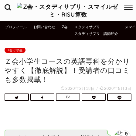
プロフィール
お問い合わせ
Z会
スタディサプリ
スマイ
スタディサプリ 講師紹介
Z会 小学生
Ｚ会小学生コースの英語専科を分かり
やすく【徹底解説】！受講者の口コミ
も多数掲載！
2020年2月18日
/
2020年5月3日