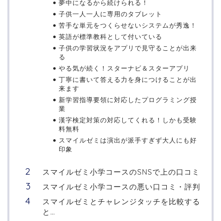
夢中になるから続けられる！
子供一人一人に専用のタブレット
苦手な単元をつくらせないシステムが秀逸！
英語が標準教科として付いている
子供の学習状況をアプリで見守ることが出来
る
やる気が続く！スターナビ＆スターアプリ
丁寧に書いて答える力を身につけることが出
来ます
新学習指導要領に対応したプログラミング授
業
漢字検定対策の対応してくれる！しかも受験
料無料
スマイルゼミは演出が派手すぎず大人にも好
印象
スマイルゼミ小学コースのSNSで上の口コミ
スマイルゼミ小学コースの悪い口コミ・評判
スマイルゼミとチャレンジタッチを比較する
と…