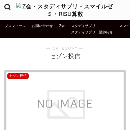
プロフィール
お問い合わせ
Z会
スタディサプリ
スマイ
スタディサプリ 講師紹介
― CATEGORY ―
セゾン投信
セゾン投信