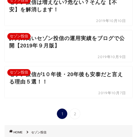
セゾン投信
セゾン投信は増えない?危ない？そんな【不
安】を解消します！
2019年10月10日
セゾン投信
評判の高いセゾン投信の運用実績をブログで公
開【2019年９月版】
2019年10月9日
セゾン投信
セゾン投信が1０年後・20年後も安泰だと言え
る理由５選！！
2019年10月7日
1
2
HOME
セゾン投信