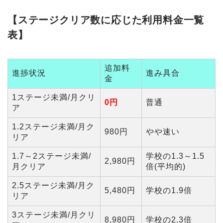
【ステージクリア数に応じた利用料金一覧
表】
追加料
進捗状況
進み具合
金
1ステージ未満/月クリ
0円
普通
ア
1.2ステージ未満/月ク
980円
やや速い
リア
1.7～2ステージ未満/
学校の1.3～1.5
2,980円
月クリア
倍(平均的)
2.5ステージ未満/月ク
5,480円
学校の1.9倍
リア
3ステージ未満/月クリ
8,980円
学校の2.3倍