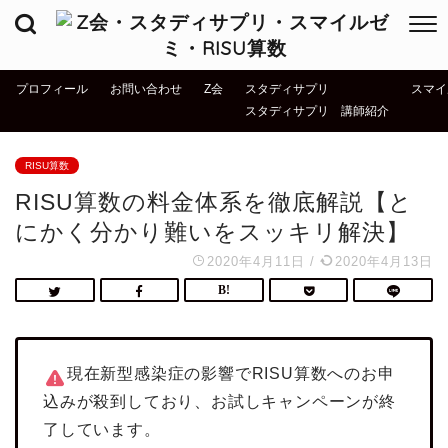
プロフィール
お問い合わせ
Z会
スタディサプリ
スマイ
スタディサプリ 講師紹介
RISU算数
RISU算数の料金体系を徹底解説【と
にかく分かり難いをスッキリ解決】
2020年4月11日
/
2020年4月13日
現在新型感染症の影響でRISU算数へのお申
込みが殺到しており、お試しキャンペーンが終
了しています。