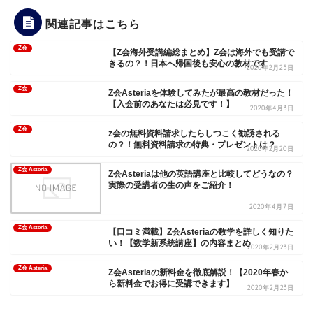
関連記事はこちら
Z会
【Z会海外受講編総まとめ】Z会は海外でも受講で
きるの？！日本へ帰国後も安心の教材です
2020年2月25日
Z会
Z会Asteriaを体験してみたが最高の教材だった！
【入会前のあなたは必見です！】
2020年4月3日
Z会
z会の無料資料請求したらしつこく勧誘される
の？！無料資料請求の特典・プレゼントは？
2020年2月20日
Z会 Asteria
Z会Asteriaは他の英語講座と比較してどうなの？
実際の受講者の生の声をご紹介！
2020年4月7日
Z会 Asteria
【口コミ満載】Z会Asteriaの数学を詳しく知りた
い！【数学新系統講座】の内容まとめ
2020年2月23日
Z会 Asteria
Z会Asteriaの新料金を徹底解説！【2020年春か
ら新料金でお得に受講できます】
2020年2月23日