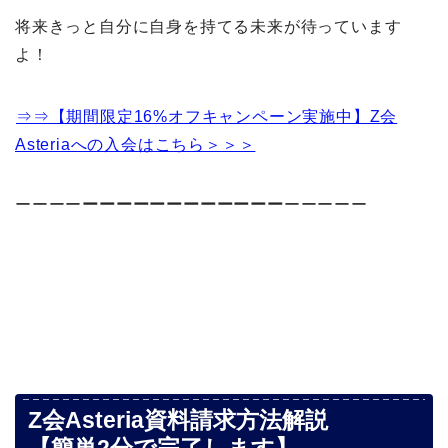
将来きっと自分に自身を持てる未来が待っています
よ！
⇒⇒【期間限定16%オフキャンペーン実施中】Z会
Asteriaへの入会はこちら＞＞＞
ーーーー
ーーーーーーーーーーーー
ーーーーー
Z会Asteria資料請求方法解説
【簡単2分で完了します】