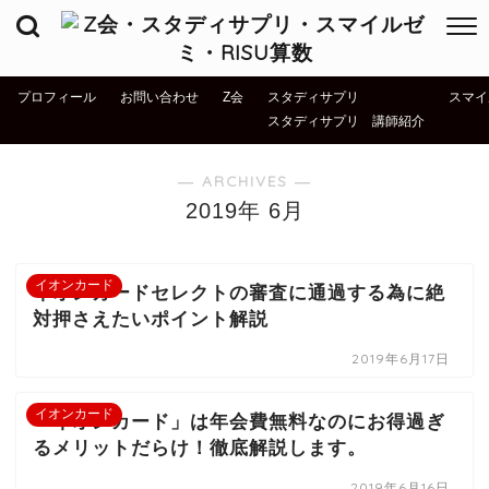
プロフィール
お問い合わせ
Z会
スタディサプリ
スマイ
スタディサプリ 講師紹介
― ARCHIVES ―
2019年 6月
イオンカード
イオンカードセレクトの審査に通過する為に絶
対押さえたいポイント解説
2019年6月17日
イオンカード
「イオンカード」は年会費無料なのにお得過ぎ
るメリットだらけ！徹底解説します。
2019年6月16日