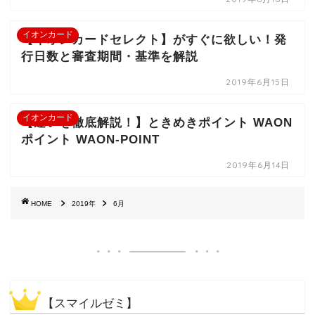
イオンカード
【イオンカードセレクト】がすぐに欲しい！発
行日数と審査期間・基準を解説
2019年6月15日
イオンカード
【違いを徹底解説！】ときめきポイント WAON
ポイント WAON-POINT
2019年6月14日
HOME
2019年
6月
【スマイルゼミ】