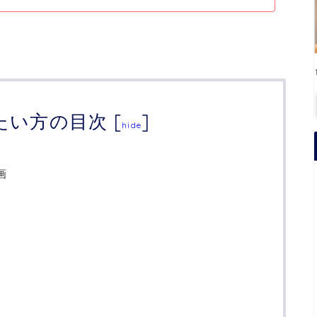
たい方の目次
[
]
hide
画