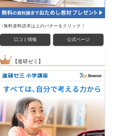
↑↑無料資料請求は上のバナーをクリック！
口コミ情報
公式ページ
【進研ゼミ】