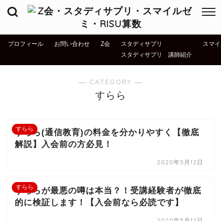
プロフィール
お問い合わせ
Z会
スタディサプリ
スマイ
スタディサプリ 講師紹介
― CATEGORY ―
すらら
すらら
すらら(通信教育)の料金を分かりやすく【徹底
解説】入会前の方必見！
2020年5月12日
すらら
すららが最悪の噂は本当？！受講経験者が徹底
的に検証します！【入会前なら必読です】
2020年5月12日